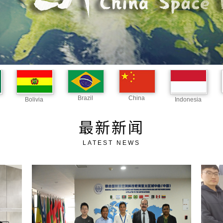
Brazil
China
Bolivia
Indonesia
最新新闻
LATEST NEWS