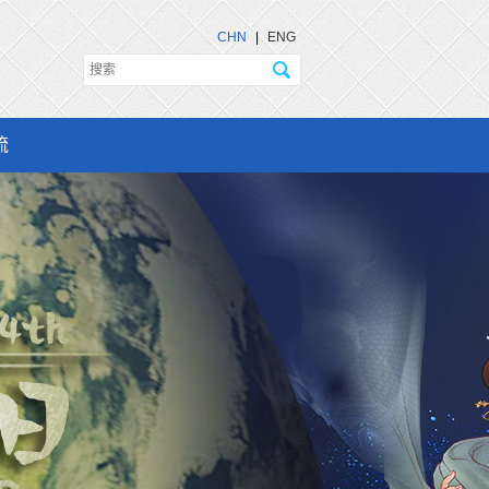
CHN
|
ENG
流