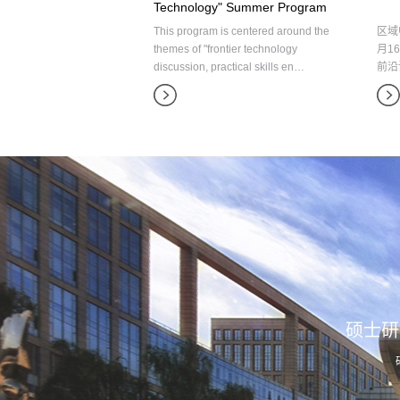
Technology" Summer Program
This program is centered around the
区域
themes of "frontier technology
月1
discussion, practical skills en…
前沿
硕士研