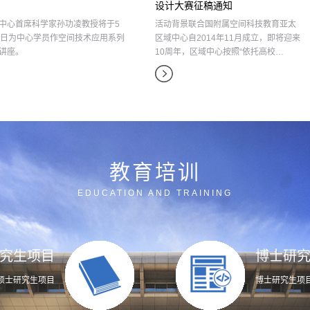
设计大赛征稿通知
中心首席科学家孙功凌教授将于5
活动背景联合国附属空间科技教育亚太
6日为中心学员作空间技术应用系列
区域中心自2014年11月成立，即将迎来
讲座。
10周年，区域中心按照“依托高校…
教育培训
EDUCATION AND TRAINING
究生项目
博士研
硕士研究生项目
博士研究生项