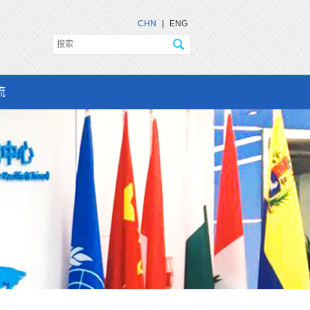
CHN
|
ENG
流